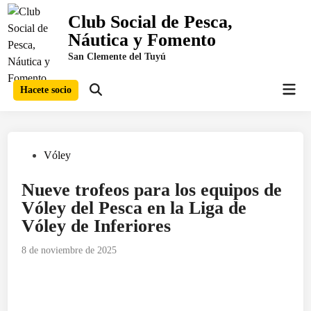
Saltar
Club Social de Pesca,
al
Náutica y Fomento
contenido
San Clemente del Tuyú
Men
Hacete socio
Abrir
prin
búsqueda
Publicado
Vóley
en
Nueve trofeos para los equipos de
Vóley del Pesca en la Liga de
Vóley de Inferiores
8 de noviembre de 2025