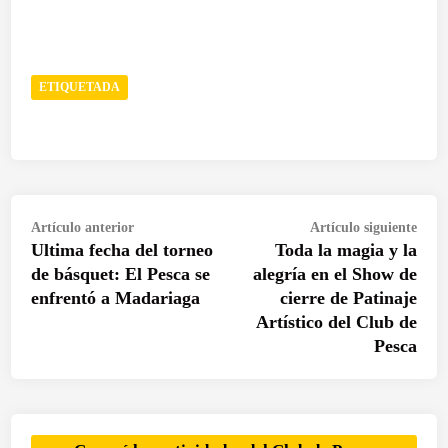
ETIQUETADA
Navegación
Artículo
Artí
Artículo anterior
Artículo siguiente
de
Ultima fecha del torneo
Toda la magia y la
anterior:
sigui
entradas
de básquet: El Pesca se
alegría en el Show de
enfrentó a Madariaga
cierre de Patinaje
Artístico del Club de
Pesca