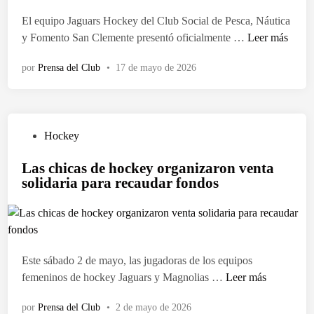
a
t
El equipo Jaguars Hockey del Club Social de Pesca, Náutica
d
o
E
y Fomento San Clemente presentó oficialmente …
Leer más
o
p
l
e
o
por
Prensa del Club
•
17 de mayo de 2026
e
n
r
q
l
u
a
i
e
P
Hockey
p
n
u
o
Las chicas de hockey organizaron venta
t
b
d
solidaria para recaudar fondos
r
l
e
e
i
H
g
c
o
a
a
c
d
d
k
Este sábado 2 de mayo, las jugadoras de los equipos
e
o
e
L
femeninos de hockey Jaguars y Magnolias …
Leer más
m
e
y
a
a
n
p
por
Prensa del Club
•
2 de mayo de 2026
s