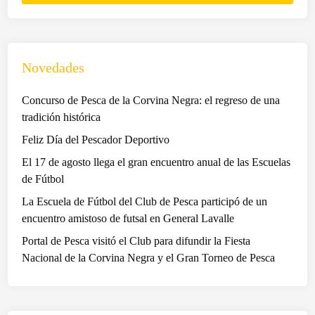
i
p
h
i
a
u
o
n
p
t
c
c
a
ó
k
Novedades
i
r
u
e
a
a
n
y
Concurso de Pesca de la Corvina Negra: el regreso de una
r
a
d
tradición histórica
e
m
e
Feliz Día del Pescador Deportivo
c
i
l
a
El 17 de agosto llega el gran encuentro anual de las Escuelas
s
C
u
de Fútbol
t
l
d
o
u
La Escuela de Fútbol del Club de Pesca participó de un
a
s
b
encuentro amistoso de futsal en General Lavalle
r
o
d
Portal de Pesca visitó el Club para difundir la Fiesta
f
d
e
Nacional de la Corvina Negra y el Gran Torneo de Pesca
o
e
P
n
h
e
d
o
s
o