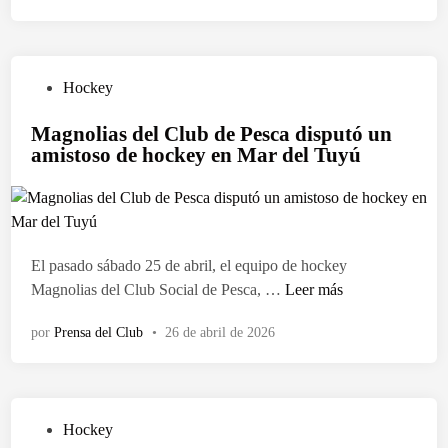
t
r
c
e
e
h
r
s
i
i
e
P
Hockey
c
a
n
u
a
l
Magnolias del Club de Pesca disputó un
t
b
s
e
amistoso de hockey en Mar del Tuyú
ó
l
d
s
s
i
e
d
u
c
h
e
n
a
o
p
u
d
c
El pasado sábado 25 de abril, el equipo de hockey
o
e
o
k
M
Magnolias del Club Social de Pesca, …
Leer más
r
v
e
e
a
t
a
n
y
por
Prensa del Club
•
26 de abril de 2026
g
i
b
o
n
v
a
r
o
o
n
g
l
s
d
a
P
Hockey
i
g
e