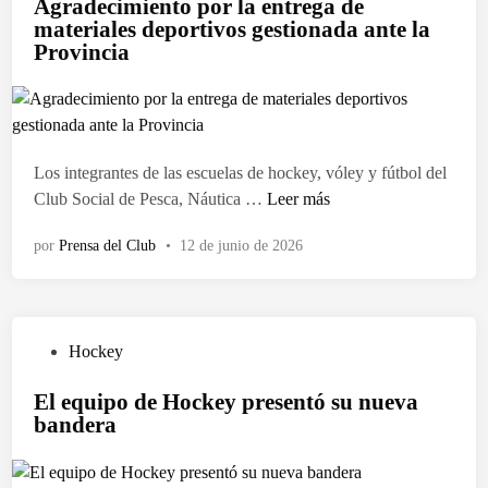
Agradecimiento por la entrega de
i
materiales deportivos gestionada ante la
c
Provincia
a
d
o
e
n
Los integrantes de las escuelas de hockey, vóley y fútbol del
A
Club Social de Pesca, Náutica …
Leer más
g
por
Prensa del Club
•
12 de junio de 2026
r
a
d
e
P
Hockey
c
u
i
El equipo de Hockey presentó su nueva
b
m
bandera
l
i
i
e
c
n