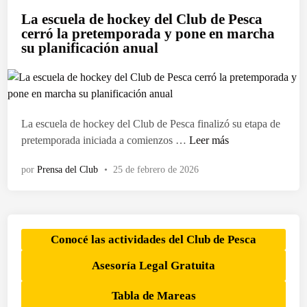
n
u
a
e
r
La escuela de hockey del Club de Pesca
i
b
s
s
a
cerró la pretemporada y pone en marcha
z
l
d
t
su planificación anual
a
i
e
i
r
c
l
o
o
a
C
n
n
d
l
a
v
o
u
La escuela de hockey del Club de Pesca finalizó su etapa de
d
e
e
b
L
pretemporada iniciada a comienzos …
Leer más
a
n
n
d
a
a
t
por
Prensa del Club
•
25 de febrero de 2026
e
e
n
a
P
s
t
s
e
c
e
o
s
u
l
l
c
e
Conocé las actividades del Club de Pesca
a
i
a
l
P
Asesoría Legal Gratuita
d
d
a
r
a
i
d
o
Tabla de Mareas
r
s
e
v