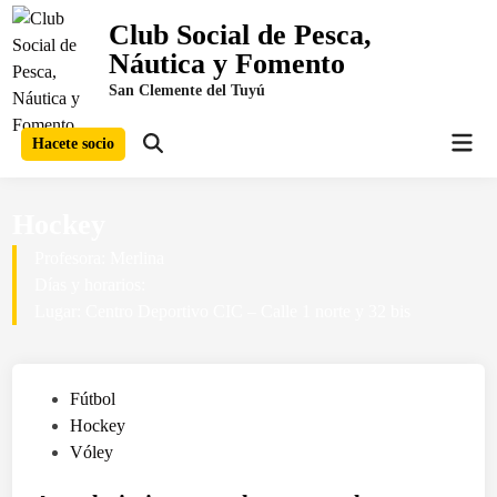
Saltar
Club Social de Pesca,
al
Náutica y Fomento
contenido
San Clemente del Tuyú
Men
Hacete socio
Abrir
prin
búsqueda
Hockey
Profesora: Merlina
Días y horarios:
Lugar: Centro Deportivo CIC – Calle 1 norte y 32 bis
P
Fútbol
u
Hockey
b
Vóley
l