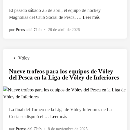
a
r
d
i
s
r
d
t
e
El pasado sábado 25 de abril, el equipo de hockey
c
y
n
o
i
l
M
Magnolias del Club Social de Pesca, …
Leer más
a
L
e
e
c
C
a
d
a
o
n
i
l
por
Prensa del Club
•
26 de abril de 2026
g
e
l
A
p
u
n
V
a
p
a
b
o
ó
g
e
r
d
l
l
a
r
o
e
P
Vóley
i
e
r
t
n
P
u
a
y
t
u
d
Nueve trofeos para los equipos de Vóley
e
b
s
i
r
del Pesca en la Liga de Vóley de Inferiores
e
s
l
d
j
a
l
c
i
e
a
c
a
a
c
l
d
o
3
p
a
C
e
n
°
a
d
l
La final del Torneo de la Liga de Vóley Inferiores de La
l
d
f
r
o
u
N
Costa se disputó el …
Leer más
o
e
e
t
e
b
u
s
s
c
i
n
d
por
Prensa del Club
•
8 de noviembre de 2025