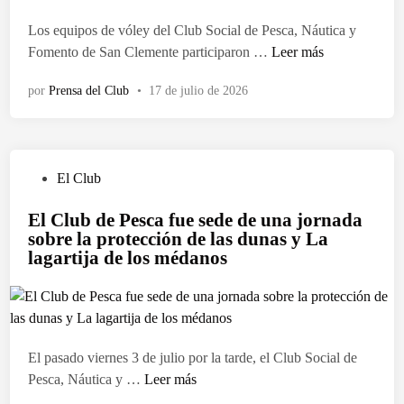
d
o
Los equipos de vóley del Club Social de Pesca, Náutica y
e
E
Fomento de San Clemente participaron …
Leer más
n
l
por
Prensa del Club
•
17 de julio de 2026
C
l
u
b
P
El Club
d
u
e
El Club de Pesca fue sede de una jornada
b
P
sobre la protección de las dunas y La
l
e
lagartija de los médanos
i
s
c
c
a
a
d
c
o
e
El pasado viernes 3 de julio por la tarde, el Club Social de
e
r
E
Pesca, Náutica y …
Leer más
n
r
l