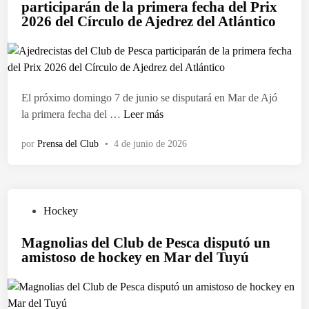
participarán de la primera fecha del Prix
a
p
l
d
s
2026 del Círculo de Ajedrez del Atlántico
L
r
i
e
d
i
o
c
P
e
g
t
a
e
v
a
e
d
s
ó
R
c
o
c
l
El próximo domingo 7 de junio se disputará en Mar de Ajó
e
c
e
a
e
A
la primera fecha del …
Leer más
g
i
n
c
y
j
i
ó
e
por
Prensa del Club
•
4 de junio de 2026
d
e
o
n
r
e
d
n
d
r
l
r
a
e
a
P
e
l
l
r
P
Hockey
e
c
A
a
o
u
s
i
t
s
Magnolias del Club de Pesca disputó un
n
b
c
s
l
amistoso de hockey en Mar del Tuyú
d
e
l
a
t
á
u
l
i
p
a
n
n
T
c
a
s
t
a
o