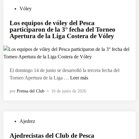
e
d
u
l
P
Vóley
e
i
T
u
u
p
Los equipos de vóley del Pesca
o
b
n
o
participaron de la 3° fecha del Torneo
r
l
a
s
Apertura de la Liga Costera de Vóley
n
i
j
d
e
c
o
e
o
a
r
v
A
d
n
ó
p
o
a
l
El domingo 14 de junio se desarrolló la tercera fecha del
e
e
d
e
L
Torneo Apertura de la Liga …
Leer más
r
n
a
y
o
t
s
por
Prensa del Club
•
16 de junio de 2026
d
s
u
o
e
e
r
b
l
q
a
r
C
u
d
e
P
Ajedrez
l
i
e
l
u
u
p
l
Ajedrecistas del Club de Pesca
a
b
b
o