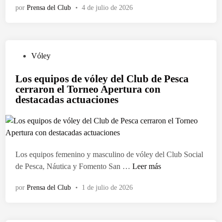
por
Prensa del Club
•
4 de julio de 2026
ó
C
s
l
u
u
p
b
P
Vóley
a
d
u
r
e
Los equipos de vóley del Club de Pesca
b
t
P
cerraron el Torneo Apertura con
l
i
e
destacadas actuaciones
i
c
s
c
i
c
a
p
a
d
a
f
o
c
u
Los equipos femenino y masculino de vóley del Club Social
e
i
e
L
de Pesca, Náutica y Fomento San …
Leer más
n
ó
s
o
n
por
Prensa del Club
•
e
1 de julio de 2026
s
e
d
e
n
e
q