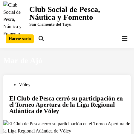
Saltar
Club Social de Pesca,
al
Náutica y Fomento
contenido
San Clemente del Tuyú
Men
Hacete socio
Abrir
prin
búsqueda
Mar de Ajó
P
Vóley
u
El Club de Pesca cerró su participación en
b
el Torneo Apertura de la Liga Regional
l
Atlántica de Vóley
i
c
a