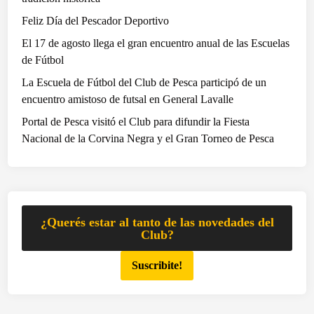
s
Feliz Día del Pescador Deportivo
e
El 17 de agosto llega el gran encuentro anual de las Escuelas
q
de Fútbol
u
i
La Escuela de Fútbol del Club de Pesca participó de un
p
encuentro amistoso de futsal en General Lavalle
o
Portal de Pesca visitó el Club para difundir la Fiesta
s
Nacional de la Corvina Negra y el Gran Torneo de Pesca
d
e
V
ó
l
¿Querés estar al tanto de las novedades del
e
Club?
y
Suscribite!
d
e
l