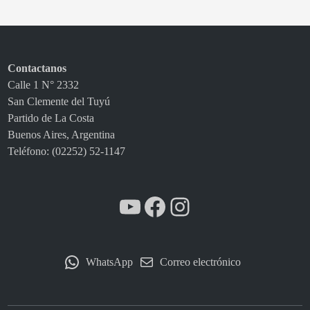
P
e
s
c
Contactanos
a
Calle 1 N° 2332
e
San Clemente del Tuyú
n
Partido de La Costa
l
Buenos Aires, Argentina
a
Teléfono: (02252) 52-1147
L
i
g
YouTube
Facebook
Instagram
a
d
e
V
WhatsApp
Correo electrónico
ó
l
e