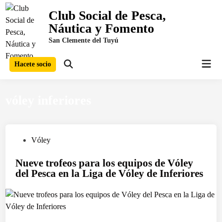
Saltar
Club Social de Pesca,
al
Náutica y Fomento
contenido
San Clemente del Tuyú
Men
Hacete socio
Abrir
prin
búsqueda
vóley inferiores
P
Vóley
u
Nueve trofeos para los equipos de Vóley
b
del Pesca en la Liga de Vóley de Inferiores
l
i
c
a