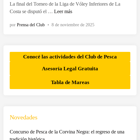
d
La final del Torneo de la Liga de Vóley Inferiores de La
o
N
Costa se disputó el …
Leer más
e
u
n
por
Prensa del Club
•
8 de noviembre de 2025
e
v
e
t
r
Conocé las actividades del Club de Pesca
o
Asesoría Legal Gratuita
f
e
Tabla de Mareas
o
s
p
a
r
Novedades
a
l
Concurso de Pesca de la Corvina Negra: el regreso de una
o
tradición histórica