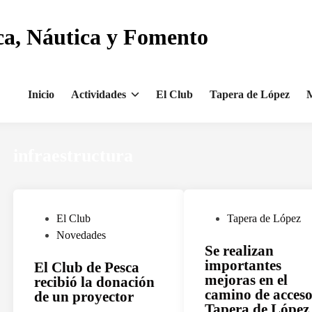
ca, Náutica y Fomento
Inicio
Actividades
El Club
Tapera de López
M
infraestructura
P
P
El Club
Tapera de López
u
u
Novedades
Se realizan
b
b
importantes
El Club de Pesca
l
l
mejoras en el
recibió la donación
i
i
camino de acceso
de un proyector
c
c
Tapera de López