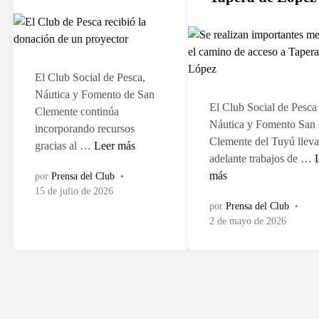
a
a
d
d
o
o
e
e
n
n
El Club Social de Pesca,
Náutica y Fomento de San
El Club Social de Pesca
Clemente continúa
Náutica y Fomento San
incorporando recursos
Clemente del Tuyú lleva
E
gracias al …
Leer más
adelante trabajos de …
l
e
más
por
Prensa del Club
•
C
15 de julio de 2026
r
l
por
Prensa del Club
•
e
u
2 de mayo de 2026
a
b
l
d
i
e
z
P
a
e
s