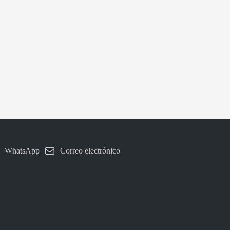
m
p
o
n
m
WhatsApp
Correo electrónico
o