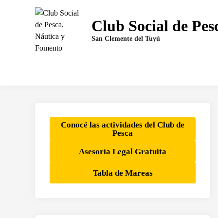
Saltar
al
Club Social de Pes
contenido
San Clemente del Tuyú
Conocé las actividades del Club de
Pesca
Asesoría Legal Gratuita
Tabla de Mareas