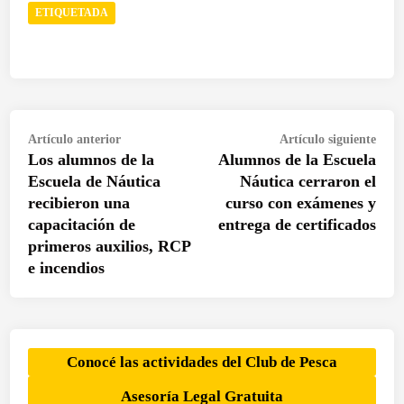
ETIQUETADA
Navegación
Artículo
Artí
Artículo anterior
Artículo siguiente
de
Los alumnos de la
Alumnos de la Escuela
anterior:
sigui
entradas
Escuela de Náutica
Náutica cerraron el
recibieron una
curso con exámenes y
capacitación de
entrega de certificados
primeros auxilios, RCP
e incendios
Conocé las actividades del Club de Pesca
Asesoría Legal Gratuita