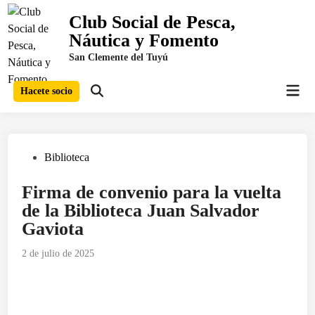
Saltar
Club Social de Pesca,
al
Náutica y Fomento
contenido
San Clemente del Tuyú
Men
Hacete socio
Abrir
prin
búsqueda
Publicado
Biblioteca
en
Firma de convenio para la vuelta
de la Biblioteca Juan Salvador
Gaviota
2 de julio de 2025