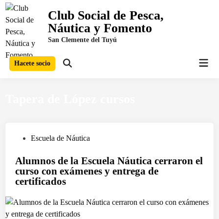
Saltar
Club Social de Pesca,
al
Náutica y Fomento
contenido
San Clemente del Tuyú
Men
Hacete socio
Abrir
prin
búsqueda
Tapera de López cursos
P
Escuela de Náutica
u
Alumnos de la Escuela Náutica cerraron el
b
curso con exámenes y entrega de
l
certificados
i
c
a