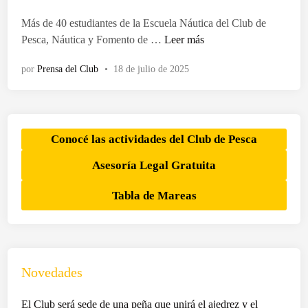
d
o
Más de 40 estudiantes de la Escuela Náutica del Club de
e
A
Pesca, Náutica y Fomento de …
Leer más
n
l
por
Prensa del Club
•
18 de julio de 2025
u
m
n
o
s
Conocé las actividades del Club de Pesca
d
Asesoría Legal Gratuita
e
l
Tabla de Mareas
a
E
s
c
u
Novedades
e
l
El Club será sede de una peña que unirá el ajedrez y el