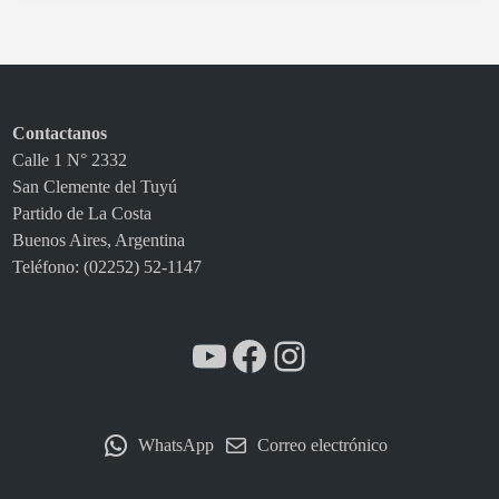
c
u
r
s
o
Contactanos
c
Calle 1 N° 2332
o
San Clemente del Tuyú
n
Partido de La Costa
e
Buenos Aires, Argentina
x
Teléfono: (02252) 52-1147
á
m
e
YouTube
Facebook
Instagram
n
e
s
y
WhatsApp
Correo electrónico
e
n