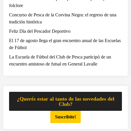
a
folclore
N
Concurso de Pesca de la Corvina Negra: el regreso de una
á
tradición histórica
u
Feliz Día del Pescador Deportivo
t
i
El 17 de agosto llega el gran encuentro anual de las Escuelas
c
de Fútbol
a
La Escuela de Fútbol del Club de Pesca participó de un
c
encuentro amistoso de futsal en General Lavalle
e
r
r
a
r
¿Querés estar al tanto de las novedades del
o
Club?
n
Suscribite!
e
l