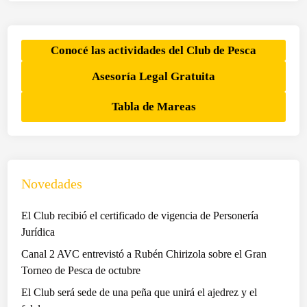
a
j
l
e
a
d
Conocé las actividades del Club de Pesca
f
r
Asesoría Legal Gratuita
a
e
m
c
Tabla de Mareas
i
i
l
s
i
t
a
a
d
s
Novedades
e
d
l
e
El Club recibió el certificado de vigencia de Personería
A
l
Jurídica
j
C
Canal 2 AVC entrevistó a Rubén Chirizola sobre el Gran
e
l
Torneo de Pesca de octubre
d
u
El Club será sede de una peña que unirá el ajedrez y el
r
b