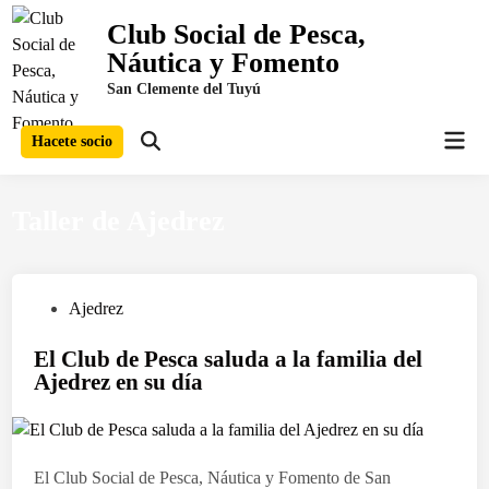
Saltar
Club Social de Pesca,
al
Náutica y Fomento
contenido
San Clemente del Tuyú
Men
Hacete socio
Abrir
prin
búsqueda
Taller de Ajedrez
P
Ajedrez
u
El Club de Pesca saluda a la familia del
b
Ajedrez en su día
l
i
c
a
El Club Social de Pesca, Náutica y Fomento de San