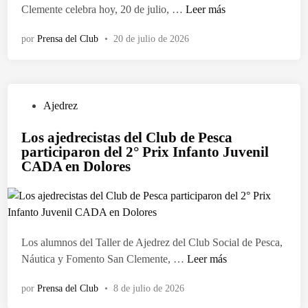
d
E
Clemente celebra hoy, 20 de julio, …
Leer más
o
l
e
por
Prensa del Club
•
20 de julio de 2026
C
n
l
u
b
P
Ajedrez
d
u
e
Los ajedrecistas del Club de Pesca
b
P
participaron del 2° Prix Infanto Juvenil
l
e
CADA en Dolores
i
s
c
c
a
a
d
s
o
a
Los alumnos del Taller de Ajedrez del Club Social de Pesca,
e
l
L
Náutica y Fomento San Clemente, …
Leer más
n
u
o
por
Prensa del Club
•
8 de julio de 2026
d
s
a
a