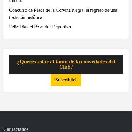
folclore
e
d
z
e
Concurso de Pesca de la Corvina Negra: el regreso de una
e
P
tradición histórica
n
e
Feliz Día del Pescador Deportivo
s
s
u
c
d
a
í
p
a
a
¿Querés estar al tanto de las novedades del
r
Club?
t
Suscribite!
i
c
i
p
a
r
o
Contactanos
n