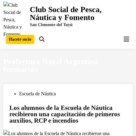
Saltar
Club Social de Pesca,
al
Náutica y Fomento
contenido
San Clemente del Tuyú
Men
Hacete socio
Abrir
prin
búsqueda
Prefectura Naval Argentina
formación
P
Escuela de Náutica
u
Los alumnos de la Escuela de Náutica
b
recibieron una capacitación de primeros
l
auxilios, RCP e incendios
i
c