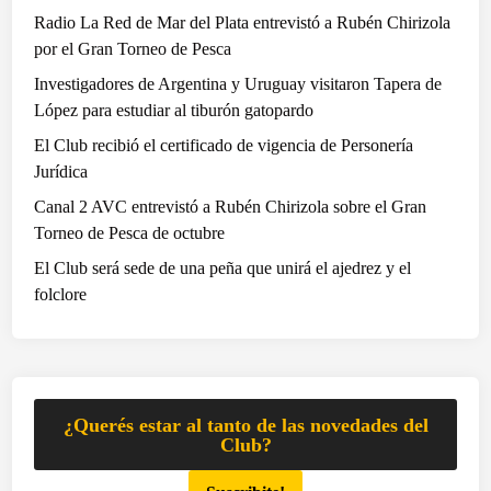
c
Radio La Red de Mar del Plata entrevistó a Rubén Chirizola
u
por el Gran Torneo de Pesca
e
Investigadores de Argentina y Uruguay visitaron Tapera de
l
López para estudiar al tiburón gatopardo
a
El Club recibió el certificado de vigencia de Personería
d
Jurídica
e
N
Canal 2 AVC entrevistó a Rubén Chirizola sobre el Gran
á
Torneo de Pesca de octubre
u
El Club será sede de una peña que unirá el ajedrez y el
t
folclore
i
c
a
r
e
¿Querés estar al tanto de las novedades del
c
Club?
i