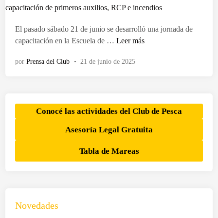
a
d
o
El pasado sábado 21 de junio se desarrolló una jornada de
e
L
capacitación en la Escuela de …
Leer más
n
o
por
Prensa del Club
•
21 de junio de 2025
s
a
l
u
m
Conocé las actividades del Club de Pesca
n
Asesoría Legal Gratuita
o
s
Tabla de Mareas
d
e
l
a
E
Novedades
s