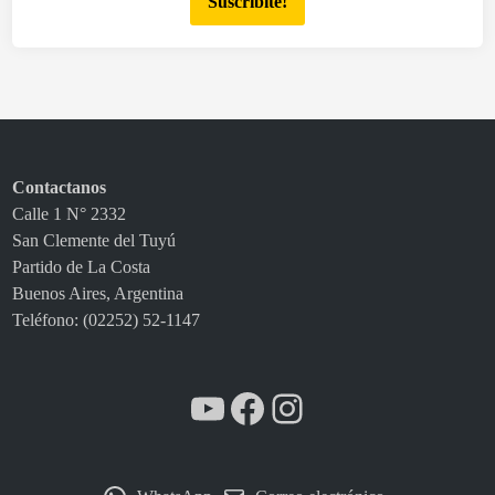
Suscribite!
b
i
e
r
o
n
u
Contactanos
n
Calle 1 N° 2332
a
San Clemente del Tuyú
c
Partido de La Costa
a
Buenos Aires, Argentina
p
Teléfono: (02252) 52-1147
a
c
i
YouTube
Facebook
Instagram
t
a
c
i