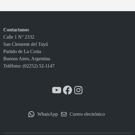
a
t
u
r
Contactanos
a
Calle 1 N° 2332
l
San Clemente del Tuyú
R
Partido de La Costa
i
Buenos Aires, Argentina
n
Teléfono: (02252) 52-1147
c
ó
n
YouTube
Facebook
Instagram
d
e
A
j
WhatsApp
Correo electrónico
ó