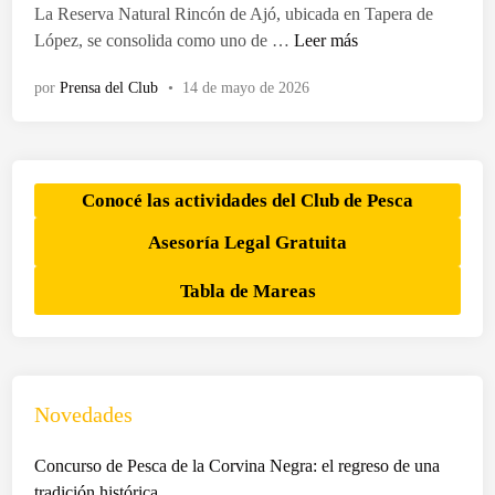
d
La Reserva Natural Rincón de Ajó, ubicada en Tapera de
o
T
López, se consolida como uno de …
Leer más
e
a
n
por
Prensa del Club
•
14 de mayo de 2026
p
e
r
a
d
Conocé las actividades del Club de Pesca
e
Asesoría Legal Gratuita
L
ó
Tabla de Mareas
p
e
z
e
n
Novedades
e
l
Concurso de Pesca de la Corvina Negra: el regreso de una
c
tradición histórica