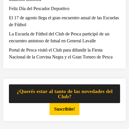
o
Feliz Día del Pescador Deportivo
r
El 17 de agosto llega el gran encuentro anual de las Escuelas
a
de Fútbol
z
ó
La Escuela de Fútbol del Club de Pesca participó de un
n
encuentro amistoso de futsal en General Lavalle
d
Portal de Pesca visitó el Club para difundir la Fiesta
e
Nacional de la Corvina Negra y el Gran Torneo de Pesca
l
a
R
e
s
¿Querés estar al tanto de las novedades del
e
Club?
r
Suscribite!
v
a
N