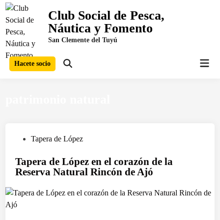
Saltar
Club Social de Pesca,
al
Náutica y Fomento
contenido
San Clemente del Tuyú
Men
Hacete socio
Abrir
prin
búsqueda
patrimonio natural
P
Tapera de López
u
Tapera de López en el corazón de la
b
Reserva Natural Rincón de Ajó
l
i
c
a