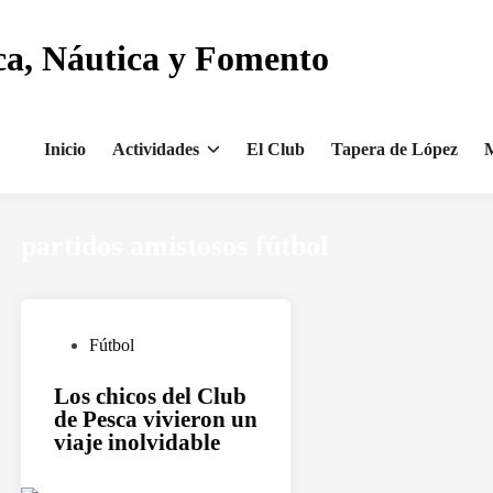
ca, Náutica y Fomento
Inicio
Actividades
El Club
Tapera de López
M
partidos amistosos fútbol
P
Fútbol
u
Los chicos del Club
b
de Pesca vivieron un
l
viaje inolvidable
i
c