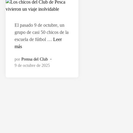
a
d
o
e
El pasado 9 de octubre, un
n
grupo de casi 50 chicos de la
L
escuela de fútbol …
Leer
o
más
s
por
Prensa del Club
•
c
9 de octubre de 2025
h
i
c
o
s
d
e
l
C
l