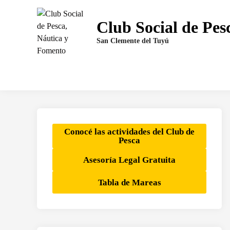
Saltar
al
Club Social de Pes
contenido
San Clemente del Tuyú
Conocé las actividades del Club de
Pesca
Asesoría Legal Gratuita
Tabla de Mareas