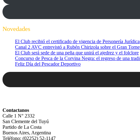
Novedades
El Club recibió el certificado de vigencia de Personería Jurídica
Canal 2 AVC entrevistó a Rubén Chirizola sobre el Gran Torne
El Club será sede de una peña que unirá el ajedrez y el folclore
Concurso de Pesca de la Corvina Negra: el regreso de una tradi
Feliz Día del Pescador Deportivo
Contactanos
Calle 1 N° 2332
San Clemente del Tuyú
Partido de La Costa
Buenos Aires, Argentina
Teléfono: (02252) 52-1147