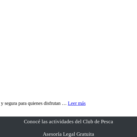
Guardería
a y segura para quienes disfrutan …
Leer más
Náutica
Conocé las actividades del Club de Pesca
Asesoría Legal Gratuita