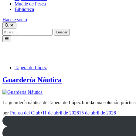
Muelle de Pesca
Biblioteca
Hacete socio
Abrir
búsqueda
Buscar:
Menú
principal
navegación San Clemente
Publicado
Tapera de López
en
Guardería Náutica
La guardería náutica de Tapera de López brinda una solución práctic
por
Prensa del Club
•
11 de abril de 2026
15 de abril de 2026