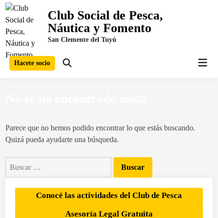
Saltar
Club Social de Pesca,
al
Náutica y Fomento
contenido
San Clemente del Tuyú
Men
Hacete socio
Abrir
prin
búsqueda
No se ha encontrado nada
Parece que no hemos podido encontrar lo que estás buscando.
Quizá pueda ayudarte una búsqueda.
Buscar:
Conocé las actividades del Club de Pesca
Asesoría Legal Gratuita