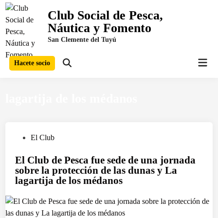
Saltar
Club Social de Pesca,
al
Náutica y Fomento
contenido
San Clemente del Tuyú
Men
Hacete socio
Abrir
prin
búsqueda
lagartija de los médanos
P
El Club
u
El Club de Pesca fue sede de una jornada
b
sobre la protección de las dunas y La
l
lagartija de los médanos
i
c
a