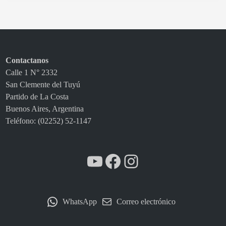
r
e
l
a
p
Contactanos
r
Calle 1 N° 2332
o
San Clemente del Tuyú
t
Partido de La Costa
e
Buenos Aires, Argentina
c
Teléfono: (02252) 52-1147
c
i
ó
YouTube
Facebook
Instagram
n
d
e
l
WhatsApp
Correo electrónico
a
s