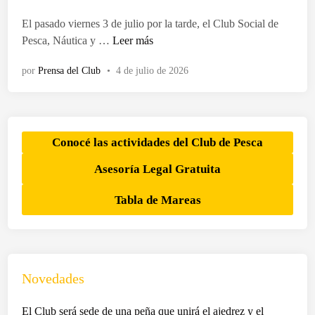
d
o
El pasado viernes 3 de julio por la tarde, el Club Social de
e
E
Pesca, Náutica y …
Leer más
n
l
por
Prensa del Club
•
4 de julio de 2026
C
l
u
b
d
Conocé las actividades del Club de Pesca
e
Asesoría Legal Gratuita
P
e
Tabla de Mareas
s
c
a
f
u
Novedades
e
s
El Club será sede de una peña que unirá el ajedrez y el