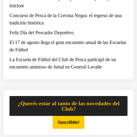
e
folclore
d
Concurso de Pesca de la Corvina Negra: el regreso de una
e
tradición histórica
d
Feliz Día del Pescador Deportivo
e
u
El 17 de agosto llega el gran encuentro anual de las Escuelas
n
de Fútbol
a
La Escuela de Fútbol del Club de Pesca participó de un
j
encuentro amistoso de futsal en General Lavalle
o
r
n
a
d
¿Querés estar al tanto de las novedades del
a
Club?
s
Suscribite!
o
b