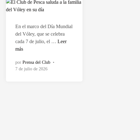
a
d
o
e
En el marco del Día Mundial
n
del Vóley, que se celebra
E
cada 7 de julio, el …
Leer
l
más
C
por
Prensa del Club
•
l
7 de julio de 2026
u
b
d
e
P
e
s
c
a
s