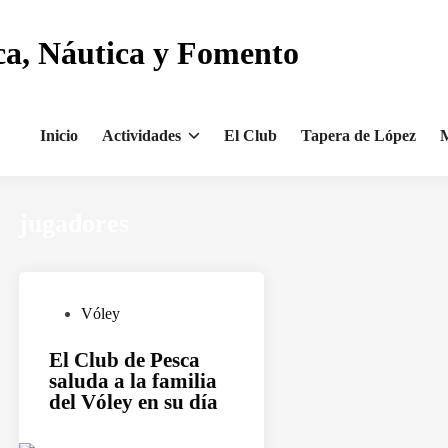
ca, Náutica y Fomento
Inicio
Actividades
El Club
Tapera de López
M
jugadores
P
Vóley
u
El Club de Pesca
b
saluda a la familia
l
del Vóley en su día
i
c