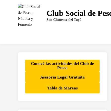
Saltar
al
Club Social de Pes
contenido
San Clemente del Tuyú
Conocé las actividades del Club de
Pesca
Asesoría Legal Gratuita
Tabla de Mareas