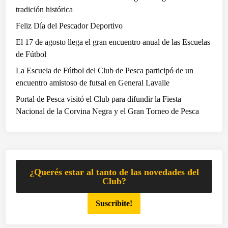
c
tradición histórica
i
Feliz Día del Pescador Deportivo
ó
El 17 de agosto llega el gran encuentro anual de las Escuelas
n
de Fútbol
d
e
La Escuela de Fútbol del Club de Pesca participó de un
n
encuentro amistoso de futsal en General Lavalle
a
Portal de Pesca visitó el Club para difundir la Fiesta
v
Nacional de la Corvina Negra y el Gran Torneo de Pesca
e
g
a
n
t
¿Querés estar al tanto de las novedades del
e
Club?
s
Suscribite!
p
a