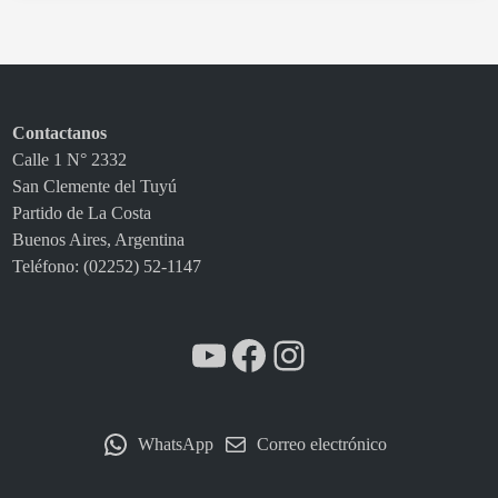
r
a
a
p
o
Contactanos
r
Calle 1 N° 2332
t
San Clemente del Tuyú
a
Partido de La Costa
r
Buenos Aires, Argentina
d
Teléfono: (02252) 52-1147
a
t
o
YouTube
Facebook
Instagram
s
s
o
b
WhatsApp
Correo electrónico
r
e