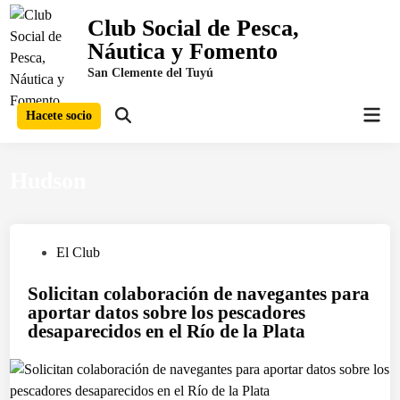
Saltar
Club Social de Pesca,
al
Náutica y Fomento
contenido
San Clemente del Tuyú
Men
Hacete socio
Abrir
prin
búsqueda
Hudson
P
El Club
u
Solicitan colaboración de navegantes para
b
aportar datos sobre los pescadores
l
desaparecidos en el Río de la Plata
i
c
a