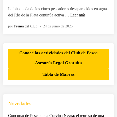
d
o
La búsqueda de los cinco pescadores desaparecidos en aguas
e
S
del Río de la Plata continúa activa …
Leer más
n
o
por
Prensa del Club
•
24 de junio de 2026
l
i
c
i
t
Conocé las actividades del Club de Pesca
a
Asesoría Legal Gratuita
n
c
Tabla de Mareas
o
l
a
b
o
Novedades
r
a
Concurso de Pesca de la Corvina Negra: el regreso de una