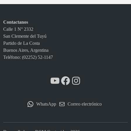
e
i
n
Contactanos
o
Calle 1 N° 2332
l
San Clemente del Tuyú
v
Partido de La Costa
i
Buenos Aires, Argentina
d
Teléfono: (02252) 52-1147
a
b
l
YouTube
Facebook
Instagram
e
WhatsApp
Correo electrónico