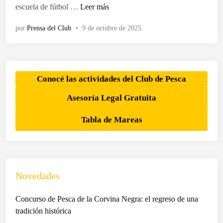
d
L
escuela de fútbol …
Leer más
o
o
e
por
Prensa del Club
•
9 de octubre de 2025
s
n
c
h
i
c
Conocé las actividades del Club de Pesca
o
Asesoría Legal Gratuita
s
d
Tabla de Mareas
e
l
C
l
u
Novedades
b
d
Concurso de Pesca de la Corvina Negra: el regreso de una
e
tradición histórica
P