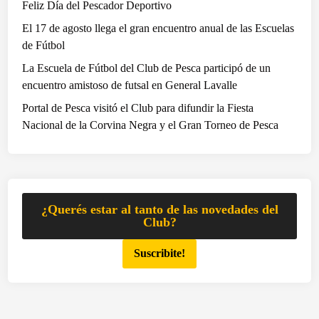
Feliz Día del Pescador Deportivo
e
El 17 de agosto llega el gran encuentro anual de las Escuelas
s
de Fútbol
c
a
La Escuela de Fútbol del Club de Pesca participó de un
v
encuentro amistoso de futsal en General Lavalle
i
Portal de Pesca visitó el Club para difundir la Fiesta
v
Nacional de la Corvina Negra y el Gran Torneo de Pesca
i
e
r
o
n
¿Querés estar al tanto de las novedades del
u
Club?
n
Suscribite!
v
i
a
j