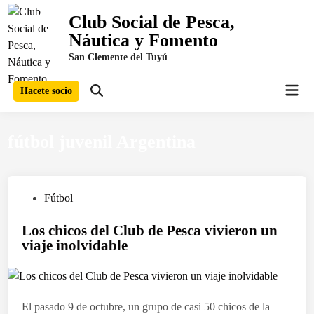
Saltar
Club Social de Pesca,
al
Náutica y Fomento
contenido
San Clemente del Tuyú
Men
Hacete socio
Abrir
prin
búsqueda
fútbol juvenil Argentina
P
Fútbol
u
Los chicos del Club de Pesca vivieron un
b
viaje inolvidable
l
i
c
a
El pasado 9 de octubre, un grupo de casi 50 chicos de la