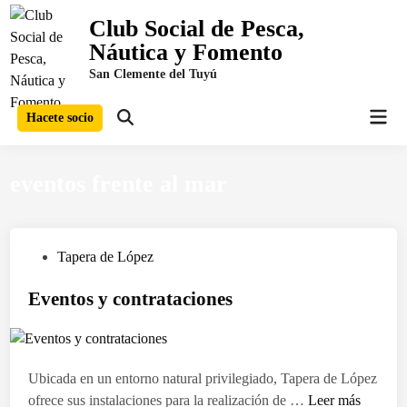
Saltar
Club Social de Pesca,
al
Náutica y Fomento
contenido
San Clemente del Tuyú
Men
Hacete socio
Abrir
prin
búsqueda
eventos frente al mar
P
Tapera de López
u
Eventos y contrataciones
b
l
i
c
Ubicada en un entorno natural privilegiado, Tapera de López
a
E
ofrece sus instalaciones para la realización de …
Leer más