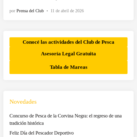
d
v
o
por
Prensa del Club
•
11 de abril de 2026
e
e
n
n
t
o
s
Conocé las actividades del Club de Pesca
y
Asesoría Legal Gratuita
c
o
Tabla de Mareas
n
t
r
a
t
Novedades
a
c
Concurso de Pesca de la Corvina Negra: el regreso de una
i
tradición histórica
o
Feliz Día del Pescador Deportivo
n