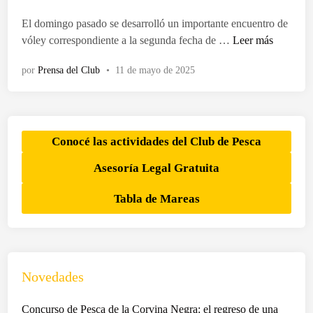
d
o
El domingo pasado se desarrolló un importante encuentro de
e
E
vóley correspondiente a la segunda fecha de …
Leer más
n
l
por
Prensa del Club
•
11 de mayo de 2025
C
l
u
b
d
Conocé las actividades del Club de Pesca
e
Asesoría Legal Gratuita
P
e
Tabla de Mareas
s
c
a
f
u
Novedades
e
l
Concurso de Pesca de la Corvina Negra: el regreso de una