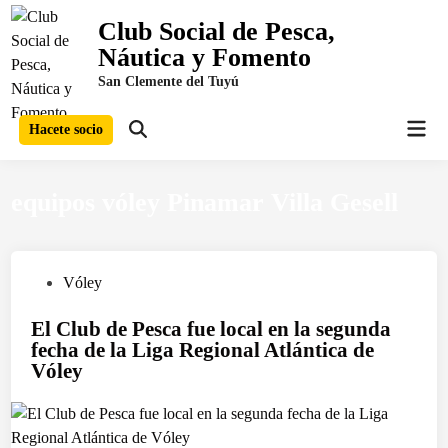
Saltar
Club Social de Pesca,
al
Náutica y Fomento
contenido
San Clemente del Tuyú
Men
Hacete socio
Abrir
prin
búsqueda
equipos vóley Pinamar Villa Gesell
P
Vóley
u
El Club de Pesca fue local en la segunda
b
fecha de la Liga Regional Atlántica de
l
Vóley
i
c
a