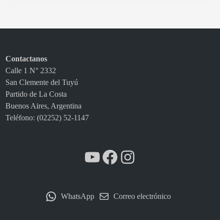
h
a
d
e
l
Contactanos
a
Calle 1 N° 2332
L
San Clemente del Tuyú
i
Partido de La Costa
g
Buenos Aires, Argentina
a
Teléfono: (02252) 52-1147
R
e
g
YouTube
Facebook
Instagram
i
o
n
a
WhatsApp
Correo electrónico
l
A