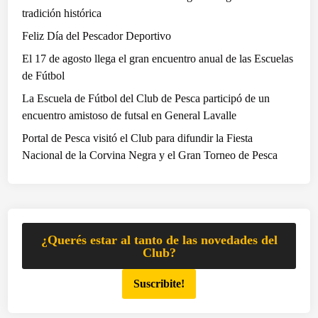
o
tradición histórica
c
Feliz Día del Pescador Deportivo
a
El 17 de agosto llega el gran encuentro anual de las Escuelas
l
de Fútbol
e
n
La Escuela de Fútbol del Club de Pesca participó de un
l
encuentro amistoso de futsal en General Lavalle
a
Portal de Pesca visitó el Club para difundir la Fiesta
s
Nacional de la Corvina Negra y el Gran Torneo de Pesca
e
g
u
n
d
¿Querés estar al tanto de las novedades del
a
Club?
f
Suscribite!
e
c