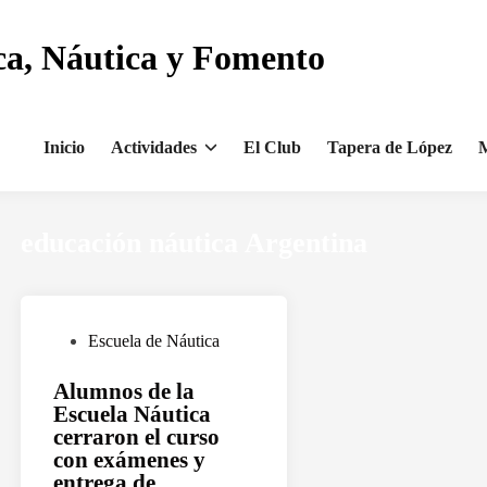
ca, Náutica y Fomento
Inicio
Actividades
El Club
Tapera de López
M
educación náutica Argentina
P
Escuela de Náutica
u
Alumnos de la
b
Escuela Náutica
l
cerraron el curso
i
con exámenes y
c
entrega de