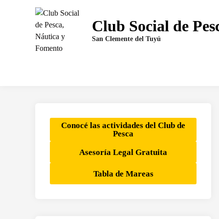
Saltar
al
Club Social de Pes
contenido
San Clemente del Tuyú
Conocé las actividades del Club de
Pesca
Asesoría Legal Gratuita
Tabla de Mareas