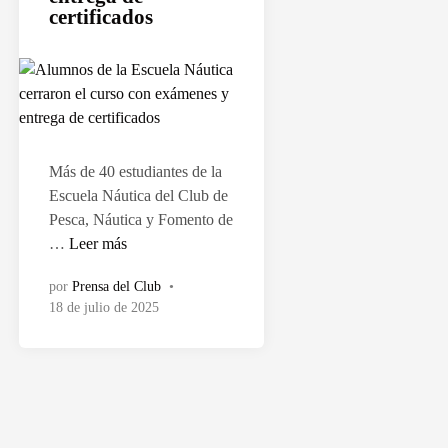
a
certificados
d
o
e
n
Más de 40 estudiantes de la
Escuela Náutica del Club de
Pesca, Náutica y Fomento de
A
…
Leer más
l
por
Prensa del Club
•
u
18 de julio de 2025
m
n
o
s
d
e