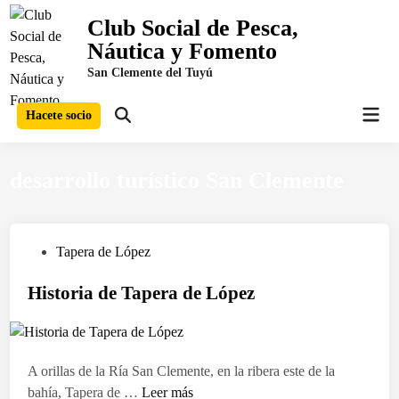
Saltar
Club Social de Pesca,
al
Náutica y Fomento
contenido
San Clemente del Tuyú
Men
Hacete socio
Abrir
prin
búsqueda
desarrollo turístico San Clemente
P
Tapera de López
u
Historia de Tapera de López
b
l
i
c
A orillas de la Ría San Clemente, en la ribera este de la
a
H
bahía, Tapera de …
Leer más