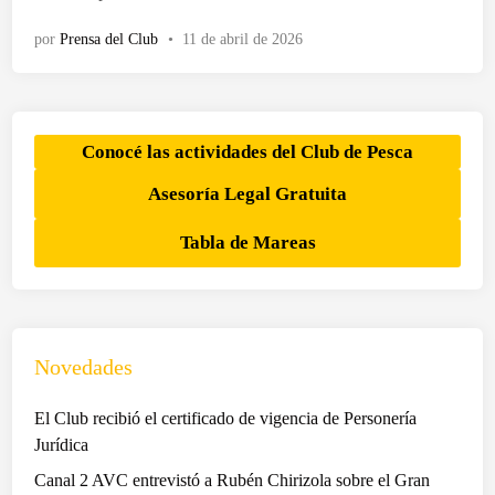
d
i
o
por
Prensa del Club
•
11 de abril de 2026
s
e
t
n
o
r
i
Conocé las actividades del Club de Pesca
a
Asesoría Legal Gratuita
d
e
Tabla de Mareas
T
a
p
e
r
Novedades
a
d
El Club recibió el certificado de vigencia de Personería
e
Jurídica
L
Canal 2 AVC entrevistó a Rubén Chirizola sobre el Gran
ó