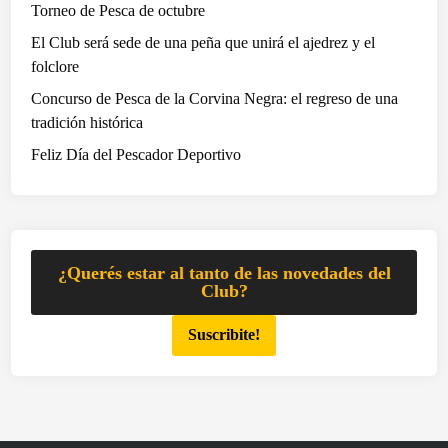
Torneo de Pesca de octubre
p
El Club será sede de una peña que unirá el ajedrez y el
e
folclore
z
Concurso de Pesca de la Corvina Negra: el regreso de una
tradición histórica
Feliz Día del Pescador Deportivo
¿Querés estar al tanto de las novedades del
Club?
Suscribite!