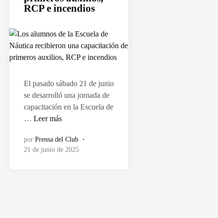
a
RCP e incendios
d
o
e
n
El pasado sábado 21 de junio
se desarrolló una jornada de
capacitación en la Escuela de
L
…
Leer más
o
por
Prensa del Club
•
s
21 de junio de 2025
a
l
u
m
n
o