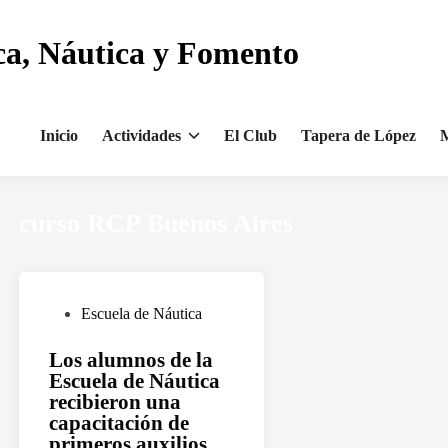
ca, Náutica y Fomento
Inicio
Actividades
El Club
Tapera de López
M
curso RCP Buenos Aires
P
Escuela de Náutica
u
Los alumnos de la
b
Escuela de Náutica
l
recibieron una
i
capacitación de
c
primeros auxilios,