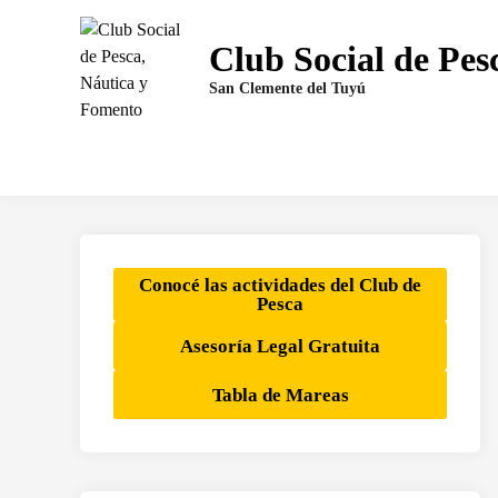
Saltar
al
Club Social de Pes
contenido
San Clemente del Tuyú
Conocé las actividades del Club de
Pesca
Asesoría Legal Gratuita
Tabla de Mareas