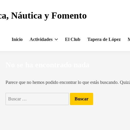
ca, Náutica y Fomento
Inicio
Actividades
El Club
Tapera de López
M
No se ha encontrado nada
Parece que no hemos podido encontrar lo que estás buscando. Quiz
Buscar: