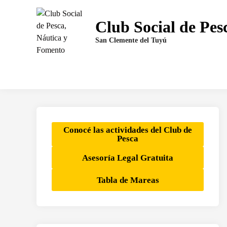
Saltar
al
Club Social de Pes
contenido
San Clemente del Tuyú
Conocé las actividades del Club de
Pesca
Asesoría Legal Gratuita
Tabla de Mareas