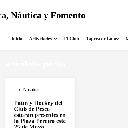
ca, Náutica y Fomento
Inicio
Actividades
El Club
Tapera de López
M
actividades patrias
P
Nosotros
u
Patín y Hockey del
b
Club de Pesca
l
estarán presentes en
i
la Plaza Pereira este
c
25 de Mayo