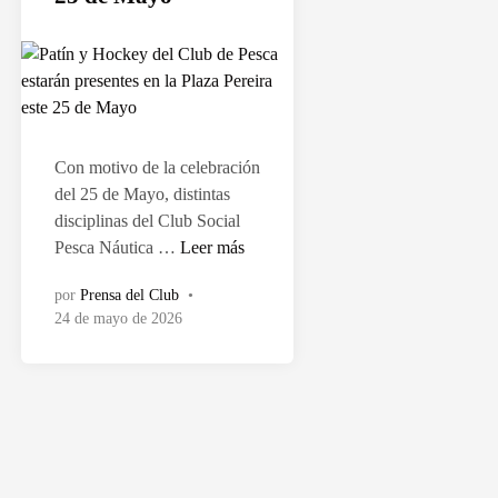
a
d
o
e
n
Con motivo de la celebración
del 25 de Mayo, distintas
disciplinas del Club Social
P
Pesca Náutica …
Leer más
a
por
Prensa del Club
•
t
24 de mayo de 2026
í
n
y
H
o
c
k