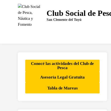
Saltar
al
Club Social de Pes
contenido
San Clemente del Tuyú
Conocé las actividades del Club de
Pesca
Asesoría Legal Gratuita
Tabla de Mareas