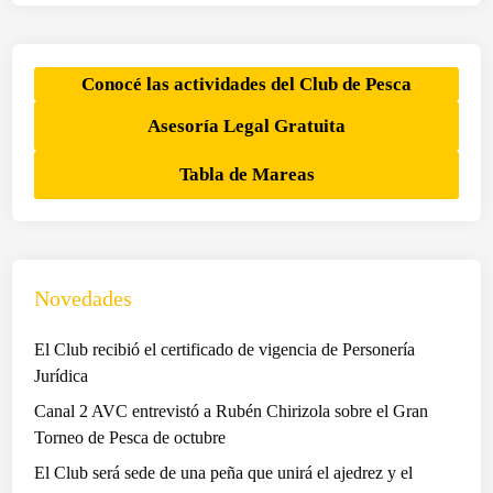
l
ó
u
l
b
a
d
Conocé las actividades del Club de Pesca
d
e
Asesoría Legal Gratuita
o
P
n
e
Tabla de Mareas
a
s
c
c
i
a
ó
r
n
e
Novedades
d
a
e
l
El Club recibió el certificado de vigencia de Personería
u
i
Jurídica
n
z
Canal 2 AVC entrevistó a Rubén Chirizola sobre el Gran
p
ó
Torneo de Pesca de octubre
r
e
o
El Club será sede de una peña que unirá el ajedrez y el
l