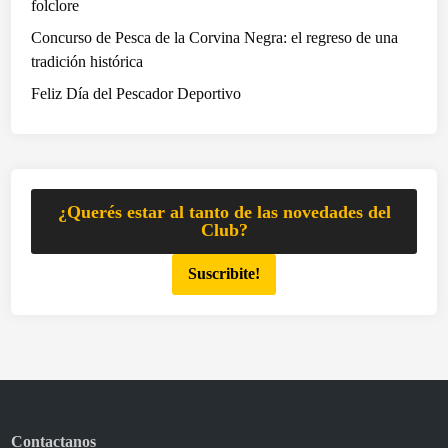
y
folclore
s
e
o
Concurso de Pesca de la Corvina Negra: el regreso de una
c
r
tradición histórica
t
t
Feliz Día del Pescador Deportivo
o
e
r
o
p
o
r
¿Querés estar al tanto de las novedades del
l
Club?
o
Suscribite!
s
3
.
0
0
0
s
Contactanos
e