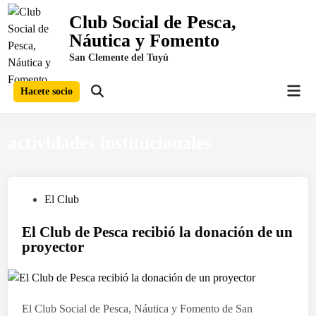
Saltar
Club Social de Pesca,
al
Náutica y Fomento
contenido
San Clemente del Tuyú
Men
Hacete socio
Abrir
prin
búsqueda
actividades institucionales
P
El Club
u
El Club de Pesca recibió la donación de un
b
proyector
l
i
c
a
El Club Social de Pesca, Náutica y Fomento de San