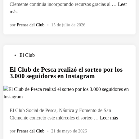
d
E
Clemente continúa incorporando recursos gracias al …
Leer
o
l
más
e
C
n
por
Prensa del Club
•
15 de julio de 2026
l
u
b
d
P
El Club
e
u
P
El Club de Pesca realizó el sorteo por los
b
e
3.000 seguidores en Instagram
l
s
i
c
c
a
a
r
d
e
El Club Social de Pesca, Náutica y Fomento de San
o
c
E
Clemente concretó este miércoles el sorteo …
Leer más
e
i
l
n
b
por
Prensa del Club
•
21 de mayo de 2026
C
i