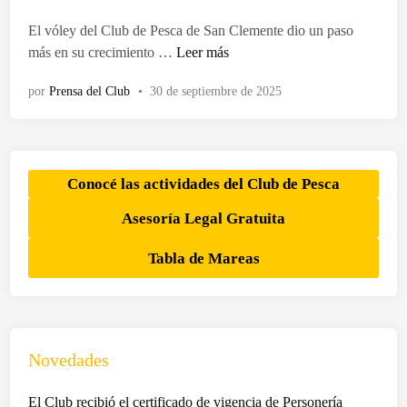
d
o
El vóley del Club de Pesca de San Clemente dio un paso
e
L
más en su crecimiento …
Leer más
n
o
por
Prensa del Club
•
30 de septiembre de 2025
s
c
h
i
c
Conocé las actividades del Club de Pesca
o
Asesoría Legal Gratuita
s
d
Tabla de Mareas
e
V
ó
l
e
Novedades
y
d
El Club recibió el certificado de vigencia de Personería