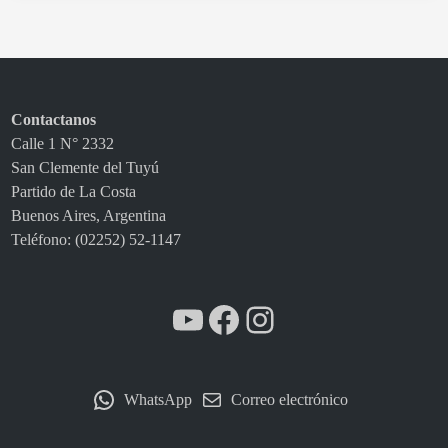
i
a
j
e
i
Contactanos
n
Calle 1 N° 2332
c
San Clemente del Tuyú
r
Partido de La Costa
e
Buenos Aires, Argentina
í
Teléfono: (02252) 52-1147
b
l
e
YouTube
Facebook
Instagram
y
u
n
a
WhatsApp
Correo electrónico
e
x