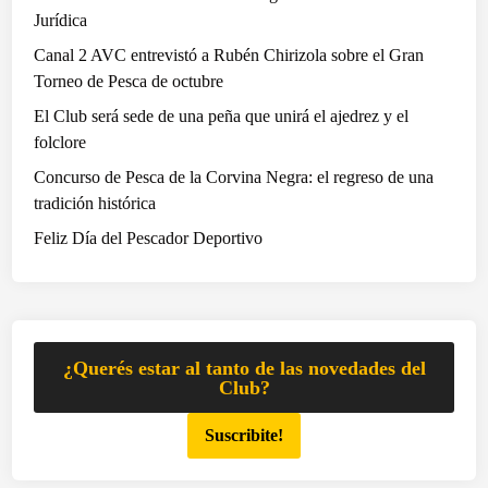
e
Jurídica
l
Canal 2 AVC entrevistó a Rubén Chirizola sobre el Gran
P
Torneo de Pesca de octubre
e
El Club será sede de una peña que unirá el ajedrez y el
s
folclore
c
a
Concurso de Pesca de la Corvina Negra: el regreso de una
v
tradición histórica
i
Feliz Día del Pescador Deportivo
v
i
e
r
o
¿Querés estar al tanto de las novedades del
n
Club?
u
Suscribite!
n
v