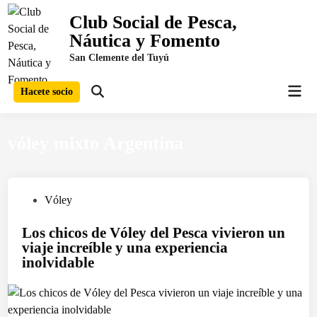
Saltar
Club Social de Pesca,
al
Náutica y Fomento
contenido
San Clemente del Tuyú
Men
Hacete socio
Abrir
prin
búsqueda
vóley mixto Argentina
P
Vóley
u
Los chicos de Vóley del Pesca vivieron un
b
viaje increíble y una experiencia
l
inolvidable
i
c
a